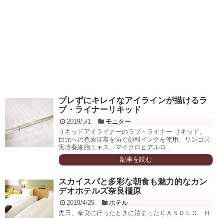
ブレずにキレイなアイラインが描けるラ
ブ・ライナーリキッド
2019/5/1
モニター
リキッドアイライナーのラブ・ライナー リキッド。
目元への色素沈着を防ぐ顔料インクを使用、リンゴ果
実培養細胞エキス、マイクロヒアルロ...
記事を読む
スカイスパと多彩な朝食も魅力的なカン
デオホテルズ奈良橿原
2019/4/25
ホテル
先日、奈良に行ったときに泊まったＣＡＮＤＥＯ Ｈ