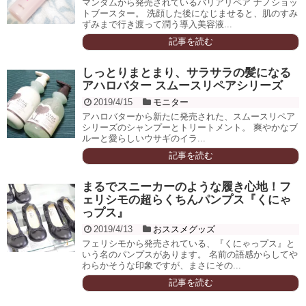
マンダムから発売されているバリアリペア ナノショッ
トブースター。 洗顔した後になじませると、肌のすみ
ずみまで行き渡って潤う導入美容液...
記事を読む
しっとりまとまり、サラサラの髪になる
アハロバター スムースリペアシリーズ
2019/4/15
モニター
アハロバターから新たに発売された、スムースリペア
シリーズのシャンプーとトリートメント。 爽やかなブ
ルーと愛らしいウサギのイラ...
記事を読む
まるでスニーカーのような履き心地！フ
ェリシモの超らくちんパンプス『くにゃ
っプス』
2019/4/13
おススメグッズ
フェリシモから発売されている、『くにゃっプス』と
いう名のパンプスがあります。 名前の語感からしてや
わらかそうな印象ですが、まさにその...
記事を読む