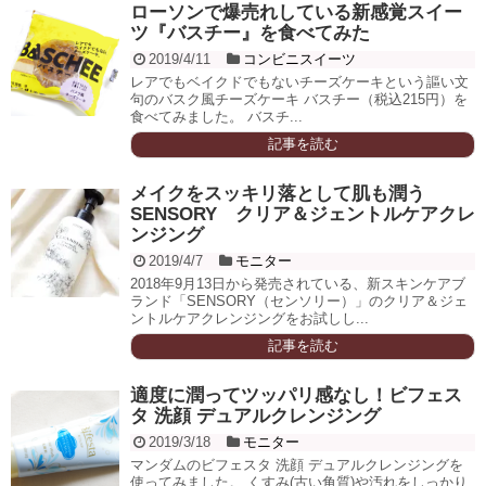
ローソンで爆売れしている新感覚スイー
ツ『バスチー』を食べてみた
2019/4/11
コンビニスイーツ
レアでもベイクドでもないチーズケーキという謳い文
句のバスク風チーズケーキ バスチー（税込215円）を
食べてみました。 バスチ...
記事を読む
メイクをスッキリ落として肌も潤う
SENSORY クリア＆ジェントルケアクレ
ンジング
2019/4/7
モニター
2018年9月13日から発売されている、新スキンケアブ
ランド「SENSORY（センソリー）」のクリア＆ジェ
ントルケアクレンジングをお試しし...
記事を読む
適度に潤ってツッパリ感なし！ビフェス
タ 洗顔 デュアルクレンジング
2019/3/18
モニター
マンダムのビフェスタ 洗顔 デュアルクレンジングを
使ってみました。 くすみ(古い角質)や汚れをしっかり