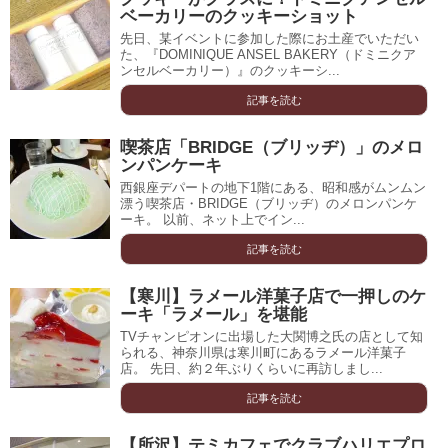
ベーカリーのクッキーショット
先日、某イベントに参加した際にお土産でいただい
た、『DOMINIQUE ANSEL BAKERY（ドミニクア
ンセルベーカリー）』のクッキーシ...
記事を読む
喫茶店「BRIDGE（ブリッヂ）」のメロ
ンパンケーキ
西銀座デパートの地下1階にある、昭和感がムンムン
漂う喫茶店・BRIDGE（ブリッヂ）のメロンパンケ
ーキ。 以前、ネット上でイン...
記事を読む
【寒川】ラメール洋菓子店で一押しのケ
ーキ「ラメール」を堪能
TVチャンピオンに出場した大関博之氏の店として知
られる、神奈川県は寒川町にあるラメール洋菓子
店。 先日、約２年ぶりくらいに再訪しまし...
記事を読む
【所沢】テミカフェでクラブハリエプロ