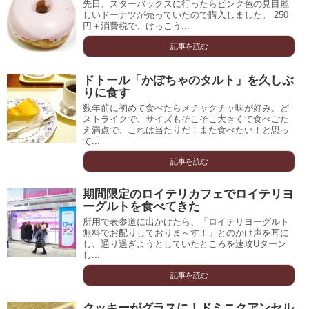
先日、スターバックスに行ったらピンク色の見目麗
しいドーナツが売っていたので購入しました。 250
円＋消費税で、けっこう...
記事を読む
ドトール「かぼちゃのタルト」を久しぶ
りに食す
数年前に初めて食べたらメチャクチャ味が好み、ど
ストライクで、サイズもそこそこ大きくて食べごた
え満点で、これは当たりだ！また食べたい！と思っ
て...
記事を読む
期間限定のロイテリカフェでロイテリヨ
ーグルトを食べてきた
所用で表参道に出かけたら、「ロイテリヨーグルト
無料でお配りしておりま～す！」とのかけ声を耳に
し、通り過ぎようとしていたところを速攻Uターン
し...
記事を読む
クッキーがグラスに！ドミニクアンセル