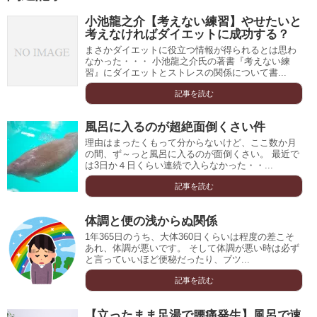
小池龍之介【考えない練習】やせたいと
考えなければダイエットに成功する？
まさかダイエットに役立つ情報が得られるとは思わ
なかった・・・ 小池龍之介氏の著書『考えない練
習』にダイエットとストレスの関係について書...
記事を読む
風呂に入るのが超絶面倒くさい件
理由はまったくもって分からないけど、ここ数か月
の間、ず～っと風呂に入るのが面倒くさい。 最近で
は3日か４日くらい連続で入らなかった・・...
記事を読む
体調と便の浅からぬ関係
1年365日のうち、大体360日くらいは程度の差こそ
あれ、体調が悪いです。 そして体調が悪い時は必ず
と言っていいほど便秘だったり、ブツ...
記事を読む
【立ったまま足湯で腰痛発生】風呂で速