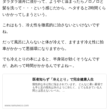
ダラダラ湯舟に浸かって、ようやく温まったらノロノロと
髪を洗って・・・という感じだから、ヘタすると2時間くら
いかかってしまうという。
これはもう、冷え性を徹底的に治さないといけないです
ね。
だって風呂に入らないと体が冷えて、ますます冷え性に拍
車がかかって悪循環になりますから。
でも冷えとりの本によると、半身浴が効くそうなんです
が、あれって時間がかかるんですよね～。
医者知らず「冷えとり」で完全健康人生
慢性的な冷え性に悩まされています。 どんなに暑い夏場で
も手と足の指先は氷のように冷たく、とても生きている人
間とは思えないレベル。 ...
www.ramuneco.com