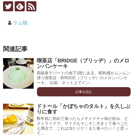
ラム猫
関連記事
喫茶店「BRIDGE（ブリッヂ）」のメロ
ンパンケーキ
西銀座デパートの地下1階にある、昭和感がムンムン
漂う喫茶店・BRIDGE（ブリッヂ）のメロンパンケ
ーキ。 以前、ネット上でイン...
記事を読む
ドトール「かぼちゃのタルト」を久しぶ
りに食す
数年前に初めて食べたらメチャクチャ味が好み、ど
ストライクで、サイズもそこそこ大きくて食べごた
え満点で、これは当たりだ！また食べたい！と思っ
て...