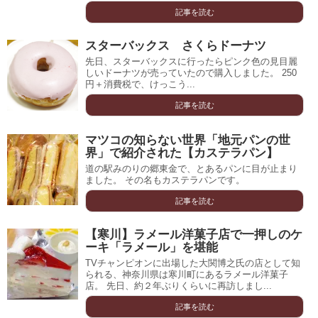
記事を読む
スターバックス さくらドーナツ
先日、スターバックスに行ったらピンク色の見目麗
しいドーナツが売っていたので購入しました。 250
円＋消費税で、けっこう...
記事を読む
マツコの知らない世界「地元パンの世
界」で紹介された【カステラパン】
道の駅みのりの郷東金で、とあるパンに目が止まり
ました。 その名もカステラパンです。
記事を読む
【寒川】ラメール洋菓子店で一押しのケ
ーキ「ラメール」を堪能
TVチャンピオンに出場した大関博之氏の店として知
られる、神奈川県は寒川町にあるラメール洋菓子
店。 先日、約２年ぶりくらいに再訪しまし...
記事を読む