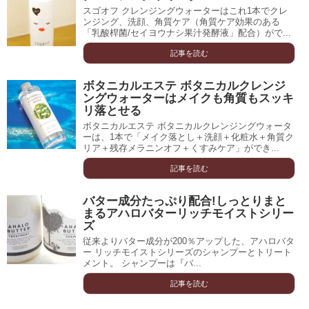
スゴオフ クレンジングウォーターはこれ1本でクレ
ンジング、洗顔、角質ケア（角質ケア効果のある
「乳酸桿菌/セイヨウナシ果汁発酵液」配合）がで...
記事を読む
ボタニカルエステ ボタニカルクレンジ
ングウォーターはメイクも角質もスッキ
リ落とせる
ボタニカルエステ ボタニカルクレンジングウォータ
ーは、1本で「メイク落とし＋洗顔＋化粧水＋角質ク
リア＋残存メラニンオフ＋くすみケア」ができ...
記事を読む
バター成分たっぷり配合!しっとりまと
まるアハロバターリッチモイストシリー
ズ
従来よりバター成分が200％アップした、アハロバタ
ー リッチモイストシリーズのシャンプーとトリート
メント。 シャンプーは『バ...
記事を読む