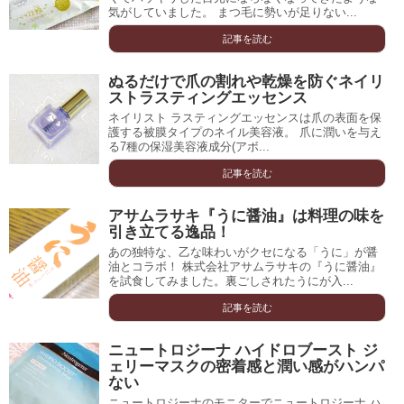
気がしていました。 まつ毛に勢いが足りない...
記事を読む
ぬるだけで爪の割れや乾燥を防ぐネイリ
ストラスティングエッセンス
ネイリスト ラスティングエッセンスは爪の表面を保
護する被膜タイプのネイル美容液。 爪に潤いを与え
る7種の保湿美容液成分(アボ...
記事を読む
アサムラサキ『うに醤油』は料理の味を
引き立てる逸品！
あの独特な、乙な味わいがクセになる「うに」が醤
油とコラボ！ 株式会社アサムラサキの『うに醤油』
を試食してみました。裏ごしされたうにが入...
記事を読む
ニュートロジーナ ハイドロブースト ジ
ェリーマスクの密着感と潤い感がハンパ
ない
ニュートロジーナのモニターでニュートロジーナ ハ