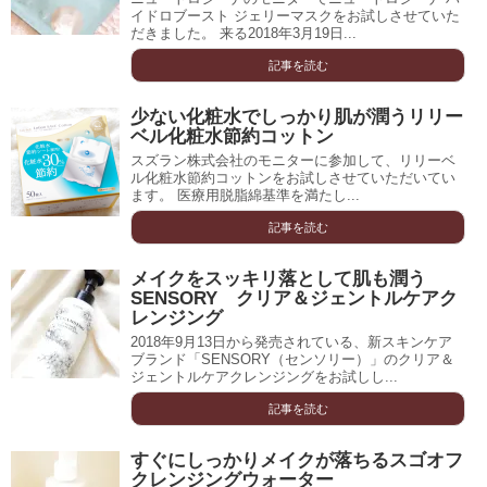
イドロブースト ジェリーマスクをお試しさせていた
だきました。 来る2018年3月19日...
記事を読む
少ない化粧水でしっかり肌が潤うリリー
ベル化粧水節約コットン
スズラン株式会社のモニターに参加して、リリーベ
ル化粧水節約コットンをお試しさせていただいてい
ます。 医療用脱脂綿基準を満たし...
記事を読む
メイクをスッキリ落として肌も潤う
SENSORY クリア＆ジェントルケアク
レンジング
2018年9月13日から発売されている、新スキンケア
ブランド「SENSORY（センソリー）」のクリア＆
ジェントルケアクレンジングをお試しし...
記事を読む
すぐにしっかりメイクが落ちるスゴオフ
クレンジングウォーター