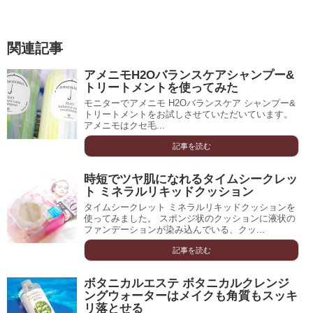
関連記事
アメニモH2Oバランスケアシャンプー&
トリートメントを使ってみた
モニターでアメニモ H2Oバランスケア シャンプー&
トリートメントをお試しさせていただいています。
アメニモはクセ毛...
記事を読む
時短でツヤ肌になれるタイムシークレッ
ト ミネラルリキッドクッション
タイムシークレット ミネラルリキッドクッションを
使ってみました。 スポンジ状のクッションに液状の
ファンデーションが染み込んでいる、クッ...
記事を読む
ボタニカルエステ ボタニカルクレンジ
ングウォーターはメイクも角質もスッキ
リ落とせる