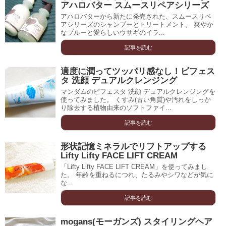
アハロバター スムースリペアシリーズ
アハロバターから新たに発売された、スムースリペ
アシリーズのシャンプーとトリートメント。 爽やか
なブルーと愛らしいウサギのイラ...
記事を読む
適度に潤ってツッパリ感なし！ビフェス
タ 洗顔 デュアルクレンジング
マンダムのビフェスタ 洗顔 デュアルクレンジングを
使ってみました。 くすみ(古い角質)や汚れをしっか
り除去する植物由来のソフトファイ...
記事を読む
形状記憶ミネラルでリフトアップする
Lifty Lifty FACE LIFT CREAM
「Lifty Lifty FACE LIFT CREAM」を使ってみまし
た。 年齢を重ねるにつれ、たるみやシワなどが気に
な...
記事を読む
mogans(モーガンズ) スタイリングヘア