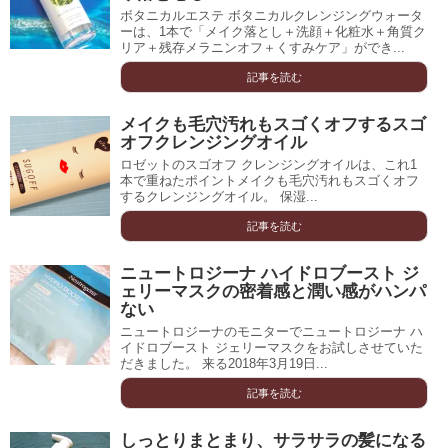
ボタニカルエステ ボタニカルクレンジングウォータ
ーは、1本で「メイク落とし＋洗顔＋化粧水＋角質ク
リア＋残存メラニンオフ＋くすみケア」ができ...
記事を読む
メイクも毛穴汚れもスゴくオフするスゴ
オフクレンジングオイル
ロゼットのスゴオフ クレンジングオイルは、これ1
本で重ねたポイントメイクも毛穴汚れもスゴくオフ
するクレンジングオイル。 保湿...
記事を読む
ニュートロジーナ ハイドロブースト ジ
ェリーマスクの密着感と潤い感がハンパ
ない
ニュートロジーナのモニターでニュートロジーナ ハ
イドロブースト ジェリーマスクをお試しさせていた
だきました。 来る2018年3月19日...
記事を読む
しっとりまとまり、サラサラの髪になる