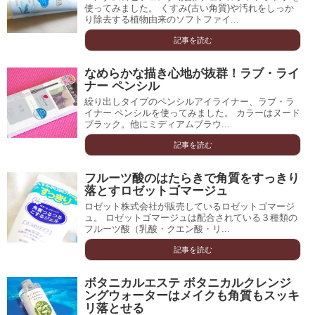
使ってみました。 くすみ(古い角質)や汚れをしっか
り除去する植物由来のソフトファイ...
記事を読む
なめらかな描き心地が抜群！ラブ・ライ
ナー ペンシル
繰り出しタイプのペンシルアイライナー、ラブ・ラ
イナー ペンシルを使ってみました。 カラーはヌード
ブラック。他にミディアムブラウ...
記事を読む
フルーツ酸のはたらきで角質をすっきり
落とすロゼットゴマージュ
ロゼット株式会社が販売しているロゼットゴマージ
ュ。 ロゼットゴマージュは配合されている３種類の
フルーツ酸（乳酸・クエン酸・リ...
記事を読む
ボタニカルエステ ボタニカルクレンジ
ングウォーターはメイクも角質もスッキ
リ落とせる