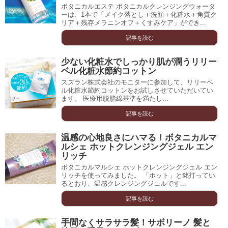
ボタニカルエステ ボタニカルクレンジングウォータ
ーは、1本で「メイク落とし＋洗顔＋化粧水＋角質ク
リア＋残存メラニンオフ＋くすみケア」ができ...
記事を読む
少ない化粧水でしっかり肌が潤うリリー
ベル化粧水節約コットン
スズラン株式会社のモニターに参加して、リリーベ
ル化粧水節約コットンをお試しさせていただいてい
ます。 医療用脱脂綿基準を満たし...
記事を読む
温感の心地良さにハマる！ボタニカルマ
ルシェ ホットクレンジングジェル エン
リッチ
ボタニカルマルシェ ホットクレンジングジェル エン
リッチを使ってみました。 「ホット」と銘打ってい
るとおり、温感クレンジングジェルです...
記事を読む
手間なくサラサラ髪！サボリーノ 髪と