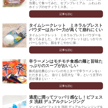
当選して食べてみた、セブンプレミアム ふわふわ
ホイップのせティラミス氷。 ...
記事を読む
タイムシークレット ミネラルプレスト
パウダーはカバー力が高くて崩れにくい
タイムシークレット ミネラルプレストパウダーを
使ってみました。 タイムシークレットはしっかりカ
バーしながら、肌をすこやかに保...
記事を読む
辛ラーメンはモチモチ食感の麺と旨味た
っぷりのスープがおいしい
株式会社農心ジャパンのモニターで辛ラーメンをい
ただきました。 迫りくる巨大な「辛」という文字の
圧が凄まじい・・・ ...
記事を読む
適度に潤ってツッパリ感なし！ビフェス
タ 洗顔 デュアルクレンジング
マンダムのビフェスタ 洗顔 デュアルクレンジングを