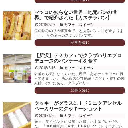
マツコの知らない世界「地元パンの世
界」で紹介された【カステラパン】
2018/2/26
カフェ・スイーツ
道の駅みのりの郷東金で、とあるパンに目が止まりま
した。 その名もカステラパンです。
記事を読む
【所沢】テミカフェでクラブハリエプロ
デュースのパンケーキを食す
2018/2/15
カフェ・スイーツ
以前から気になっていた、所沢にあるテミカフェに行
ってきました。 所沢市の公共施設「こどもと福祉の未
来館」の中にあり、クラブハリ...
記事を読む
クッキーがグラスに！ドミニクアンセル
ベーカリーのクッキーショット
2018/1/28
カフェ・スイーツ
先日、某イベントに参加した際にお土産でいただい
た、『DOMINIQUE ANSEL BAKERY（ドミニクアン