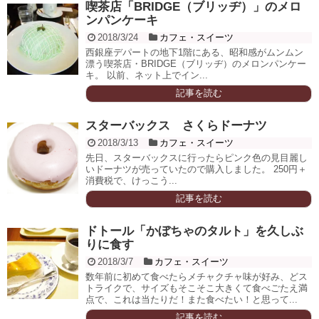
喫茶店「BRIDGE（ブリッヂ）」のメロ
ンパンケーキ
2018/3/24
カフェ・スイーツ
西銀座デパートの地下1階にある、昭和感がムンムン
漂う喫茶店・BRIDGE（ブリッヂ）のメロンパンケー
キ。 以前、ネット上でイン...
記事を読む
スターバックス さくらドーナツ
2018/3/13
カフェ・スイーツ
先日、スターバックスに行ったらピンク色の見目麗し
いドーナツが売っていたので購入しました。 250円＋
消費税で、けっこう...
記事を読む
ドトール「かぼちゃのタルト」を久しぶ
りに食す
2018/3/7
カフェ・スイーツ
数年前に初めて食べたらメチャクチャ味が好み、どス
トライクで、サイズもそこそこ大きくて食べごたえ満
点で、これは当たりだ！また食べたい！と思って...
記事を読む